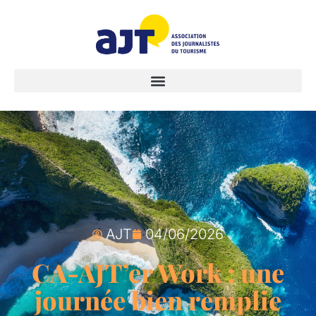
AJT
04/06/2026
CA-AJT’er Work : une
journée bien remplie