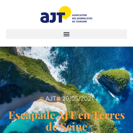
AJT
29/05/2021
Escapade AJT en Terres
de Seine